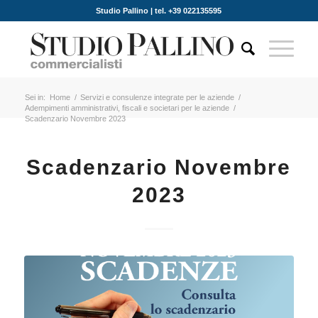
Studio Pallino | tel. +39 022135595
Sei in:
Home
/
Servizi e consulenze integrate per le aziende
/
Adempimenti amministrativi, fiscali e societari per le aziende
/
Scadenzario Novembre 2023
Scadenzario Novembre
2023