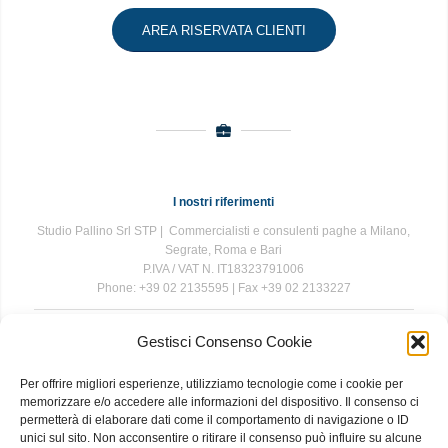
AREA RISERVATA CLIENTI
I nostri riferimenti
Studio Pallino Srl STP | Commercialisti e consulenti paghe a Milano,
Segrate, Roma e Bari
P.IVA / VAT N. IT18323791006
Phone: +39 02 2135595 | Fax +39 02 2133227
Gestisci Consenso Cookie
The information contained in this website is for general information
purposes only. The information is provided by Studio Pallino and
Per offrire migliori esperienze, utilizziamo tecnologie come i cookie per
while we endeavour to keep the information up to date and correct, we
memorizzare e/o accedere alle informazioni del dispositivo. Il consenso ci
make no representations or warranties of any kind, express or implied,
permetterà di elaborare dati come il comportamento di navigazione o ID
about the completeness, accuracy, reliability, suitability or availability
unici sul sito. Non acconsentire o ritirare il consenso può influire su alcune
with respect to the website or the information, products, services, or