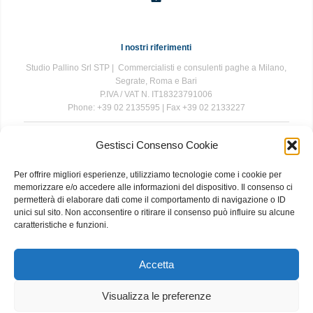
I nostri riferimenti
Studio Pallino Srl STP | Commercialisti e consulenti paghe a Milano,
Segrate, Roma e Bari
P.IVA / VAT N. IT18323791006
Phone: +39 02 2135595 | Fax +39 02 2133227
Gestisci Consenso Cookie
The information contained in this website is for general information
purposes only. The information is provided by Studio Pallino and
Per offrire migliori esperienze, utilizziamo tecnologie come i cookie per
while we endeavour to keep the information up to date and correct, we
memorizzare e/o accedere alle informazioni del dispositivo. Il consenso ci
make no representations or warranties of any kind, express or implied,
permetterà di elaborare dati come il comportamento di navigazione o ID
about the completeness, accuracy, reliability, suitability or availability
unici sul sito. Non acconsentire o ritirare il consenso può influire su alcune
with respect to the website or the information, products, services, or
caratteristiche e funzioni.
related graphics contained on the website for any purpose. Any
reliance you place on such information is therefore strictly at your own
risk.
Accetta
Visualizza le preferenze
About
|
Contact
|
Privacy and Cookie Policy