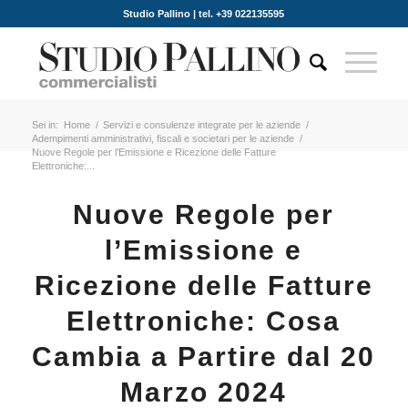
Studio Pallino | tel. +39 022135595
Sei in:
Home
/
Servizi e consulenze integrate per le aziende
/
Adempimenti amministrativi, fiscali e societari per le aziende
/
Nuove Regole per l’Emissione e Ricezione delle Fatture
Elettroniche:...
Nuove Regole per
l’Emissione e
Ricezione delle Fatture
Elettroniche: Cosa
Cambia a Partire dal 20
Marzo 2024