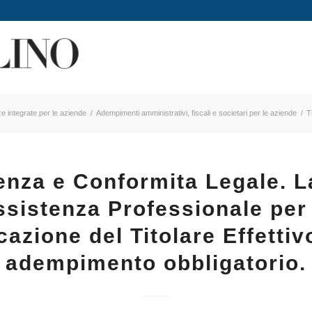
e integrate per le aziende
/
Adempimenti amministrativi, fiscali e societari per le aziende
/
T
enza e Conformita Legale. L
ssistenza Professionale per 
azione del Titolare Effettiv
adempimento obbligatorio.