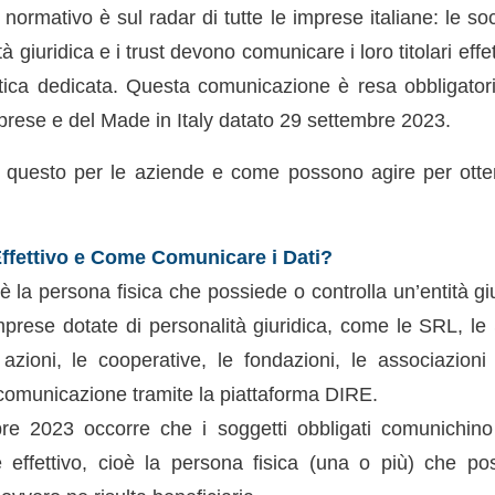
ormativo è sul radar di tutte le imprese italiane: le socie
à giuridica e i trust devono comunicare i loro titolari effe
ica dedicata. Questa comunicazione è resa obbligator
prese e del Made in Italy datato 29 settembre 2023.
a questo per le aziende e come possono agire per ott
 Effettivo e Come Comunicare i Dati?
vo è la persona fisica che possiede o controlla un’entità gi
mprese dotate di personalità giuridica, come le SRL, le 
zioni, le cooperative, le fondazioni, le associazioni
comunicazione tramite la piattaforma DIRE.
re 2023 occorre che i soggetti obbligati comunichino
re effettivo, cioè la persona fisica (una o più) che po