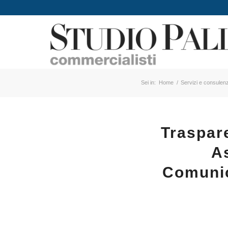
Sei in:
Home
/
Servizi e consulenz
Traspar
A
Comunic