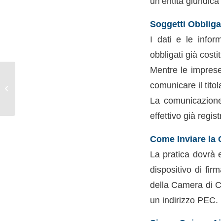
un’entità giuridica
Soggetti Obblig
I dati e le infor
obbligati già costi
Mentre le imprese
Supporto alla formazione e al lavoro:
comunicare il titola
quali sono i vantaggi per chi assume
La comunicazione 
i...
effettivo già regis
Come Inviare la
La pratica dovrà 
dispositivo di fir
della Camera di C
un indirizzo PEC.