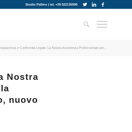
Studio Pallino | tel. +39 022135595
rasparenza e Conformita Legale. La Nostra Assistenza Professionale per...
a Nostra
la
o, nuovo