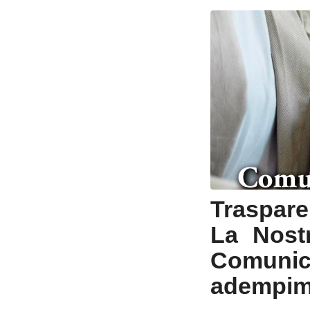
Traspare
La Nostr
Comunica
adempime