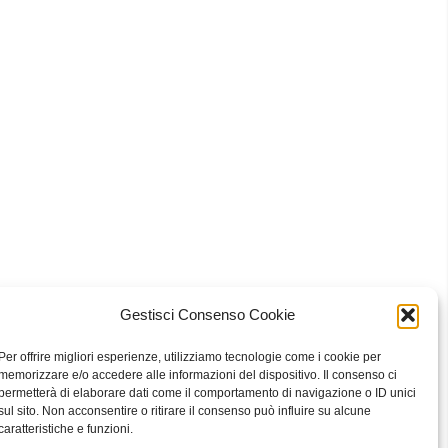
Gestisci Consenso Cookie
 Bari
Per offrire migliori esperienze, utilizziamo tecnologie come i cookie per
memorizzare e/o accedere alle informazioni del dispositivo. Il consenso ci
permetterà di elaborare dati come il comportamento di navigazione o ID unici
sul sito. Non acconsentire o ritirare il consenso può influire su alcune
eavour to keep the information up to date and correct, we make no
caratteristiche e funzioni.
he website or the information, products, services, or related graphics