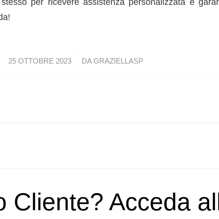
 stesso per ricevere assistenza personalizzata e garan
da!
/
25 OTTOBRE 2023
DA
GRAZIELLASP
o Cliente? Acceda a