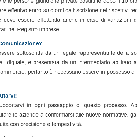
 e le persone giuridiche private costituite dopo il 10 o
re effettivo entro 30 giorni dall’iscrizione nei rispettivi reg
deve essere effettuata anche in caso di variazioni dei
trati nel Registro Imprese.
 Comunicazione?
essere sottoscritta da un legale rappresentante della s
ma digitale, e presentata da un intermediario abilitato ai
ommercio, pertanto è necessario essere in possesso di fi
utarvi!
upportarvi in ogni passaggio di questo processo. A
iutare le aziende a conformarsi alle nuove normative, g
ita con precisione e tempestività.