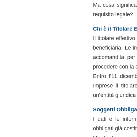
Ma cosa signific
requisito legale?
Chi è il Titolare
Il titolare effetti
beneficiaria. Le i
accomandita per a
procedere con la 
Entro l’11 dicemb
Imprese il titola
un’entità giuridica
Soggetti Obblig
I dati e le infor
obbligati già costi