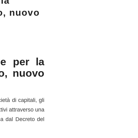
la
o, nuovo
le per la
vo, nuovo
tà di capitali, gli
ttivi attraverso una
ia dal Decreto del