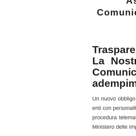
A
Comunic
Traspare
La Nostr
Comunica
adempime
Un nuovo obbligo n
enti con personalit
procedura telemat
Ministero delle Im