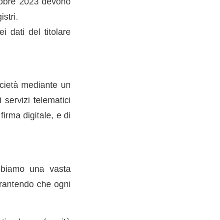
ttobre 2023 devono
istri.
 dati del titolare
ocietà mediante un
 servizi telematici
rma digitale, e di
bbiamo una vasta
arantendo che ogni