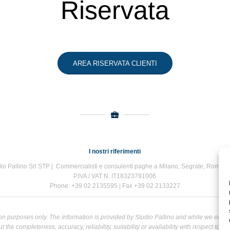
Riservata
AREA RISERVATA CLIENTI
I nostri riferimenti
io Pallino Srl STP | Commercialisti e consulenti paghe a Milano, Segrate, Roma e
P.IVA / VAT N. IT18323791006
Phone: +39 02 2135595 | Fax +39 02 2133227
tion purposes only. The information is provided by Studio Pallino and while we end
the completeness, accuracy, reliability, suitability or availability with respect to t