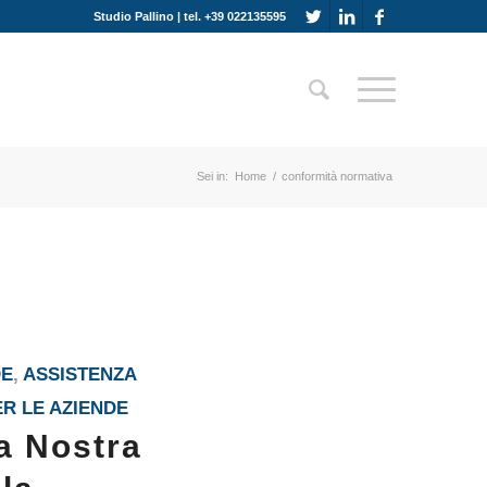
Studio Pallino | tel. +39 022135595
Sei in:
Home
/
conformità normativa
DE
,
ASSISTENZA
ER LE AZIENDE
a Nostra