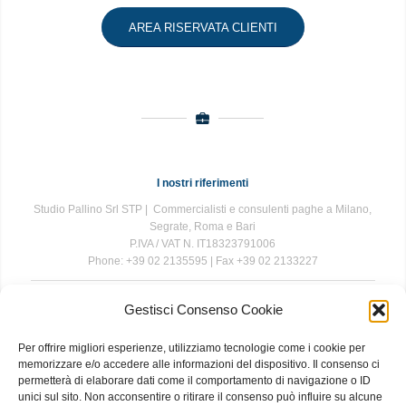
AREA RISERVATA CLIENTI
I nostri riferimenti
Studio Pallino Srl STP | Commercialisti e consulenti paghe a Milano,
Segrate, Roma e Bari
P.IVA / VAT N. IT18323791006
Phone: +39 02 2135595 | Fax +39 02 2133227
Gestisci Consenso Cookie
The information contained in this website is for general information
purposes only. The information is provided by Studio Pallino and
Per offrire migliori esperienze, utilizziamo tecnologie come i cookie per
while we endeavour to keep the information up to date and correct, we
memorizzare e/o accedere alle informazioni del dispositivo. Il consenso ci
make no representations or warranties of any kind, express or implied,
permetterà di elaborare dati come il comportamento di navigazione o ID
about the completeness, accuracy, reliability, suitability or availability
unici sul sito. Non acconsentire o ritirare il consenso può influire su alcune
with respect to the website or the information, products, services, or