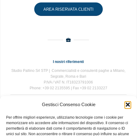
AREA RISERVATA CLIENTI
I nostri riferimenti
Studio Pallino Srl STP | Commercialisti e consulenti paghe a Milano,
Segrate, Roma e Bari
P.IVA / VAT N. IT18323791006
Phone: +39 02 2135595 | Fax +39 02 2133227
Gestisci Consenso Cookie
The information contained in this website is for general information
purposes only. The information is provided by Studio Pallino and
Per offrire migliori esperienze, utilizziamo tecnologie come i cookie per
while we endeavour to keep the information up to date and correct, we
memorizzare e/o accedere alle informazioni del dispositivo. Il consenso ci
make no representations or warranties of any kind, express or implied,
permetterà di elaborare dati come il comportamento di navigazione o ID
about the completeness, accuracy, reliability, suitability or availability
unici sul sito. Non acconsentire o ritirare il consenso può influire su alcune
with respect to the website or the information, products, services, or