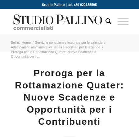
Studio Pallino | tel. +39 022135595
Sei in:
Home
/
Servizi e consulenze integrate per le aziende
/
Adempimenti amministrativi, fiscali e societari per le aziende
/
Proroga per la Rottamazione Quater: Nuove Scadenze e
Opportunità per i ...
Proroga per la
Rottamazione Quater:
Nuove Scadenze e
Opportunità per i
Contribuenti