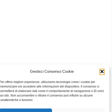
Gestisci Consenso Cookie
 Bari
Per offrire migliori esperienze, utilizziamo tecnologie come i cookie per
memorizzare e/o accedere alle informazioni del dispositivo. Il consenso ci
permetterà di elaborare dati come il comportamento di navigazione o ID unici
sul sito. Non acconsentire o ritirare il consenso può influire su alcune
eavour to keep the information up to date and correct, we make no
caratteristiche e funzioni.
he website or the information, products, services, or related graphics
ly at your own risk.