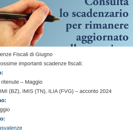
nze Fiscali di Giugno
rossime importanti scadenze fiscali:
o:
ritenute – Maggio
MI (BZ), IMIS (TN), ILIA (FVG) – acconto 2024
no:
ggio
o:
usvalenze