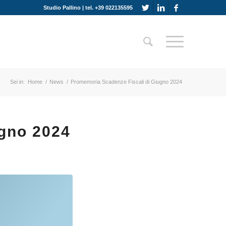
Studio Pallino | tel. +39 022135595
Sei in:
Home
/
News
/
Promemoria Scadenze Fiscali di Giugno 2024
ugno 2024