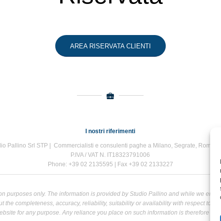
AREA RISERVATA CLIENTI
I nostri riferimenti
io Pallino Srl STP | Commercialisti e consulenti paghe a Milano, Segrate, Roma e
P.IVA / VAT N. IT18323791006
Phone: +39 02 2135595 | Fax +39 02 2133227
tion purposes only. The information is provided by Studio Pallino and while we end
the completeness, accuracy, reliability, suitability or availability with respect to t
bsite for any purpose. Any reliance you place on such information is therefore strict