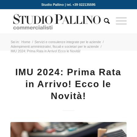
Studio Pallino | tel. +39 022135595
Sei in:
Home
/
Servizi e consulenze integrate per le aziende
/
Adempimenti amministrativi, fiscali e societari per le aziende
/
IMU 2024: Prima Rata in Arrivo! Ecco le Novità!
IMU 2024: Prima Rata
in Arrivo! Ecco le
Novità!