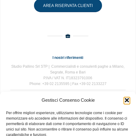
AREA RISERVATA CLIENTI
I nostri riferimenti
Studio Pallino Srl STP | Commercialisti e consulenti paghe a Milano,
Segrate, Roma e Bari
P.IVA / VAT N. IT18323791006
Phone: +39 02 2135595 | Fax +39 02 2133227
Gestisci Consenso Cookie
The information contained in this website is for general information
purposes only. The information is provided by Studio Pallino and
Per offrire migliori esperienze, utilizziamo tecnologie come i cookie per
while we endeavour to keep the information up to date and correct, we
memorizzare e/o accedere alle informazioni del dispositivo. Il consenso ci
make no representations or warranties of any kind, express or implied,
permetterà di elaborare dati come il comportamento di navigazione o ID
about the completeness, accuracy, reliability, suitability or availability
unici sul sito. Non acconsentire o ritirare il consenso può influire su alcune
with respect to the website or the information, products, services, or
caratteristiche e funzioni.