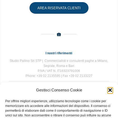
AREA RISERVATA CLIENTI
I nostri riferimenti
Studio Pallino Srl STP | Commercialisti e consulenti paghe a Milano,
Segrate, Roma e Bari
P.IVA / VAT N. IT18323791006
Phone: +39 02 2135595 | Fax +39 02 2133227
Gestisci Consenso Cookie
The information contained in this website is for general information
purposes only. The information is provided by Studio Pallino and
Per offrire migliori esperienze, utilizziamo tecnologie come i cookie per
while we endeavour to keep the information up to date and correct, we
memorizzare e/o accedere alle informazioni del dispositivo. Il consenso ci
make no representations or warranties of any kind, express or implied,
permetterà di elaborare dati come il comportamento di navigazione o ID
about the completeness, accuracy, reliability, suitability or availability
unici sul sito. Non acconsentire o ritirare il consenso può influire su alcune
with respect to the website or the information, products, services, or