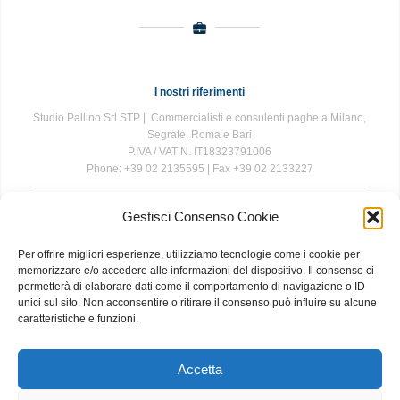
I nostri riferimenti
Studio Pallino Srl STP | Commercialisti e consulenti paghe a Milano,
Segrate, Roma e Bari
P.IVA / VAT N. IT18323791006
Phone: +39 02 2135595 | Fax +39 02 2133227
Gestisci Consenso Cookie
The information contained in this website is for general information
purposes only. The information is provided by Studio Pallino and
Per offrire migliori esperienze, utilizziamo tecnologie come i cookie per
while we endeavour to keep the information up to date and correct, we
memorizzare e/o accedere alle informazioni del dispositivo. Il consenso ci
make no representations or warranties of any kind, express or implied,
permetterà di elaborare dati come il comportamento di navigazione o ID
about the completeness, accuracy, reliability, suitability or availability
unici sul sito. Non acconsentire o ritirare il consenso può influire su alcune
with respect to the website or the information, products, services, or
caratteristiche e funzioni.
related graphics contained on the website for any purpose. Any
reliance you place on such information is therefore strictly at your own
risk.
Accetta