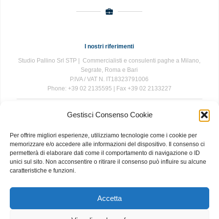
I nostri riferimenti
Studio Pallino Srl STP | Commercialisti e consulenti paghe a Milano,
Segrate, Roma e Bari
P.IVA / VAT N. IT18323791006
Phone: +39 02 2135595 | Fax +39 02 2133227
Gestisci Consenso Cookie
The information contained in this website is for general information
purposes only. The information is provided by Studio Pallino and
Per offrire migliori esperienze, utilizziamo tecnologie come i cookie per
while we endeavour to keep the information up to date and correct, we
memorizzare e/o accedere alle informazioni del dispositivo. Il consenso ci
make no representations or warranties of any kind, express or implied,
permetterà di elaborare dati come il comportamento di navigazione o ID
about the completeness, accuracy, reliability, suitability or availability
unici sul sito. Non acconsentire o ritirare il consenso può influire su alcune
with respect to the website or the information, products, services, or
caratteristiche e funzioni.
related graphics contained on the website for any purpose. Any
reliance you place on such information is therefore strictly at your own
risk.
Accetta