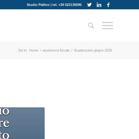
Studio Pallino | tel. +39 022135595
Sei in:
Home
/
assistenza fiscale
/
Scadenzario giugno 2026