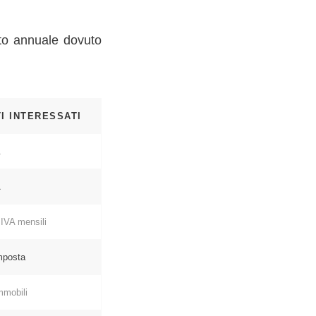
tto annuale dovuto
I INTERESSATI
A
A
 IVA mensili
imposta
immobili