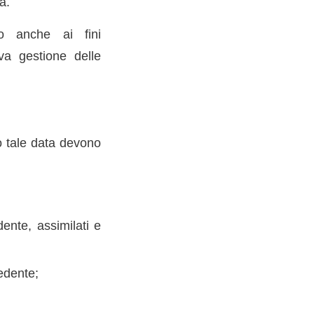
a.
vo anche ai fini
va gestione delle
o tale data devono
ente, assimilati e
cedente;