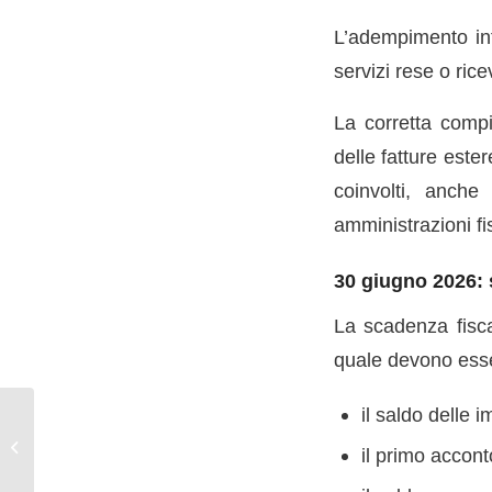
L’adempimento inte
servizi rese o ricev
La corretta compil
delle fatture este
coinvolti, anche 
amministrazioni fi
30 giugno 2026:
La scadenza fisca
quale devono esse
il saldo delle 
Obblighi di trasparenza
su sovvenzioni e aiuti
il primo accont
pubblici: adempimenti e
scadenze...