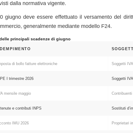
visti dalla normativa vigente.
0 giugno deve essere effettuato il versamento del diri
ommercio, generalmente mediante modello F24.
 delle principali scadenze di giugno
DEMPIMENTO
SOGGETT
mposta di bollo fatture elettroniche
Soggetti IV
IPE I trimestre 2026
Soggetti IV
VA mensile maggio
Contribuenti
itenute e contributi INPS
Sostituti d’
cconto IMU 2026
Proprietari 