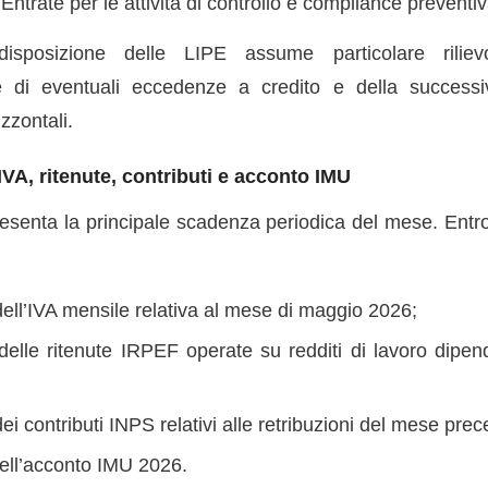
Entrate per le attività di controllo e compliance preventiv
disposizione delle LIPE assume particolare rilie
one di eventuali eccedenze a credito e della successi
zzontali.
IVA, ritenute, contributi e acconto IMU
resenta la principale scadenza periodica del mese. Entr
dell’IVA mensile relativa al mese di maggio 2026;
delle ritenute IRPEF operate su redditi di lavoro dipend
ei contributi INPS relativi alle retribuzioni del mese pre
ell’acconto IMU 2026.