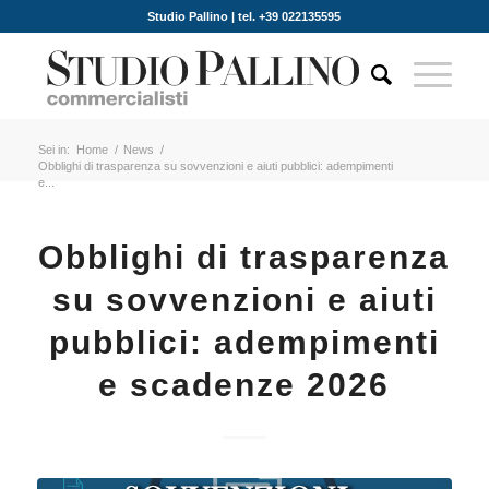
Studio Pallino | tel. +39 022135595
Sei in:
Home
/
News
/
Obblighi di trasparenza su sovvenzioni e aiuti pubblici: adempimenti
e...
Obblighi di trasparenza
su sovvenzioni e aiuti
pubblici: adempimenti
e scadenze 2026