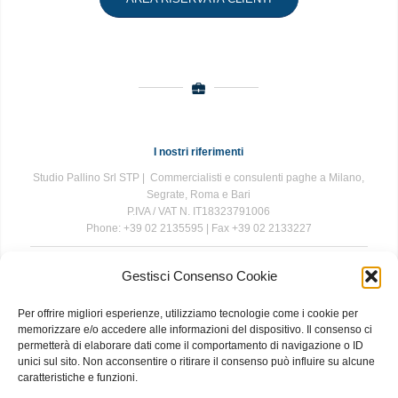
I nostri riferimenti
Studio Pallino Srl STP | Commercialisti e consulenti paghe a Milano,
Segrate, Roma e Bari
P.IVA / VAT N. IT18323791006
Phone: +39 02 2135595 | Fax +39 02 2133227
Gestisci Consenso Cookie
The information contained in this website is for general information
purposes only. The information is provided by Studio Pallino and
Per offrire migliori esperienze, utilizziamo tecnologie come i cookie per
while we endeavour to keep the information up to date and correct, we
memorizzare e/o accedere alle informazioni del dispositivo. Il consenso ci
make no representations or warranties of any kind, express or implied,
permetterà di elaborare dati come il comportamento di navigazione o ID
about the completeness, accuracy, reliability, suitability or availability
unici sul sito. Non acconsentire o ritirare il consenso può influire su alcune
with respect to the website or the information, products, services, or
caratteristiche e funzioni.
related graphics contained on the website for any purpose. Any