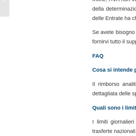
novità introdotte...
della determinazi
delle Entrate ha ch
Se avete bisogno d
fornirvi tutto il s
FAQ
Cosa si intende 
Il rimborso anali
dettagliata delle
Quali sono i limit
I limiti giornali
trasferte nazionali