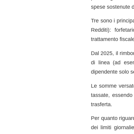
spese sostenute d
Tre sono i princip
Redditi): forfeta
trattamento fiscal
Dal 2025, il rimbo
di linea (ad ese
dipendente solo se
Le somme versate 
tassate, essendo 
trasferta.
Per quanto riguard
dei limiti giornal