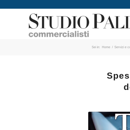
Sei in:
Home
/
Servizi e c
Spes
d