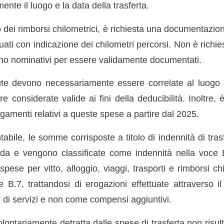
ente il luogo e la data della trasferta.
 dei rimborsi chilometrici, è richiesta una documentazion
ati con indicazione dei chilometri percorsi. Non è richiest
ano nominativi per essere validamente documentati.
te devono necessariamente essere correlate al luogo e
re considerate valide ai fini della deducibilità. Inoltre, 
pagamenti relativi a queste spese a partire dal 2025.
ontabile, le somme corrisposte a titolo di indennità di t
orda e vengono classificate come indennità nella voce B
pese per vitto, alloggio, viaggi, trasporti e rimborsi c
e B.7, trattandosi di erogazioni effettuate attraverso i
 di servizi e non come compensi aggiuntivi.
olontariamente detratta dalle spese di trasferta non risult