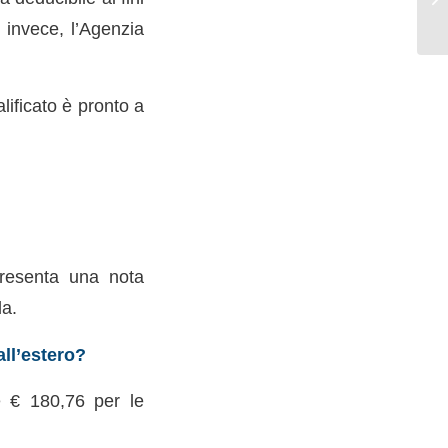
 invece, l’Agenzia
lificato è pronto a
 presenta una nota
da.
all’estero?
te € 180,76 per le