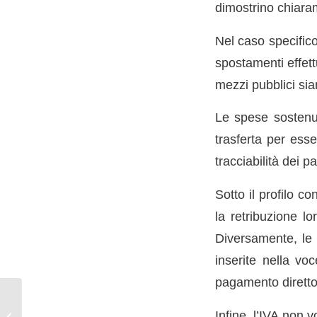
dimostrino chiaram
Nel caso specifico
spostamenti effettu
mezzi pubblici si
Le spese sostenu
trasferta per esse
tracciabilità dei 
Sotto il profilo c
la retribuzione l
Diversamente, le s
inserite nella voc
pagamento diretto
Il credito d’imposta
Infine, l’IVA non v
“Transizione 5.0” e le