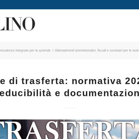
onsulenze integrate per le aziende
/
Adempimenti amministrativi, fiscali e societari per le azi
e di trasferta: normativa 20
educibilità e documentazio