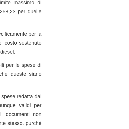
limite massimo di
 258,23 per quelle
ecificamente per la
del costo sostenuto
diesel.
ili per le spese di
inché queste siano
a spese redatta dal
munque validi per
Tali documenti non
nte stesso, purché