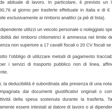
e abituale di lavoro. In particolare, è previsto un 
0,76 al giorno per trasferte effettuate in Italia e di €
bile esclusivamente ai rimborsi analitici (a piè di lista).
il dipendente utilizzi un veicolo personale o noleggiato sp
cibilità dei rimborsi chilometrici è ammessa nel limite 
tenza non superiore a 17 cavalli fiscali o 20 CV fiscali se 
tto l’obbligo di utilizzare metodi di pagamento tracciab
 per i servizi di trasporto pubblico non di linea, aff
ente.
i, la deducibilità è subordinata alla presenza di una not
mpagnata dai documenti giustificativi originali o co
ttività della spesa sostenuta durante la trasferta. 
mente essere intestati al datore di lavoro o al dipende