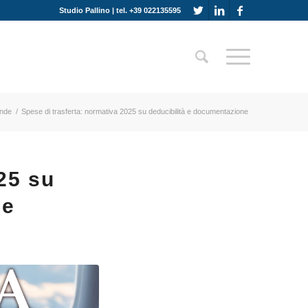
Studio Pallino | tel. +39 022135595
ende
/
Spese di trasferta: normativa 2025 su deducibilità e documentazione
25 su
ne