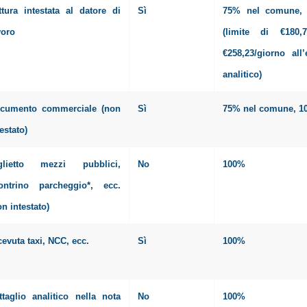
ttura intestata al datore di
Sì
75% nel comune,
voro
(limite di €180,7
€258,23/giorno all
analitico)
cumento commerciale (non
Sì
75% nel comune, 1
testato)
glietto mezzi pubblici,
No
100%
ontrino parcheggio*, ecc.
on intestato)
cevuta taxi, NCC, ecc.
Sì
100%
ttaglio analitico nella nota
No
100%