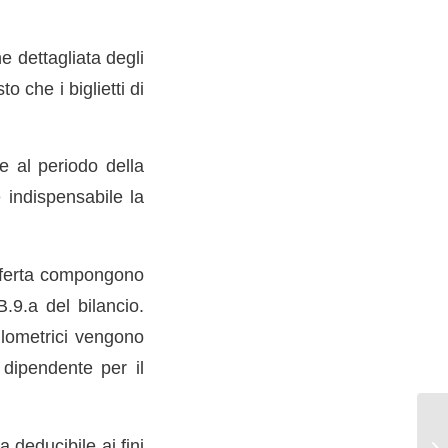
e dettagliata degli
o che i biglietti di
 al periodo della
è indispensabile la
rasferta compongono
.9.a del bilancio.
hilometrici vengono
l dipendente per il
a deducibile ai fini