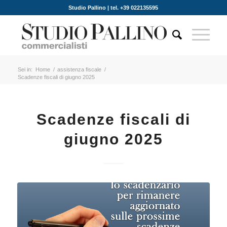
Studio Pallino | tel. +39 022135595
Sei in:
Home
/
assistenza fiscale
/
Scadenze fiscali di giugno 2025
Scadenze fiscali di
giugno 2025