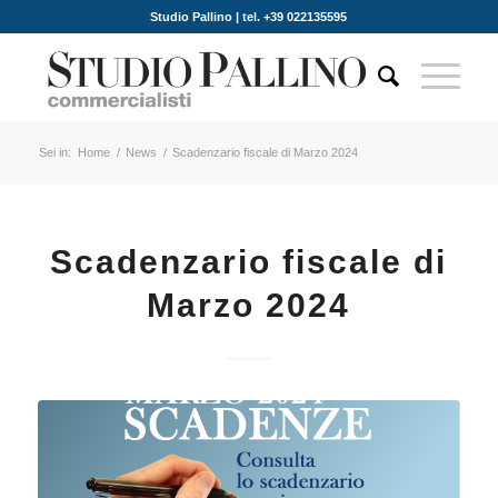
Studio Pallino | tel. +39 022135595
Sei in:
Home
/
News
/
Scadenzario fiscale di Marzo 2024
Scadenzario fiscale di
Marzo 2024