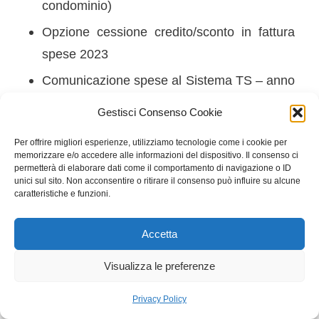
condominio)
Opzione cessione credito/sconto in fattura
spese 2023
Comunicazione spese al Sistema TS – anno
2023 (Spese veterinarie)
Gestisci Consenso Cookie
Lunedì 25 Marzo
Per offrire migliori esperienze, utilizziamo tecnologie come i cookie per
memorizzare e/o accedere alle informazioni del dispositivo. Il consenso ci
permetterà di elaborare dati come il comportamento di navigazione o ID
Mod. INTRA – Febbraio
unici sul sito. Non acconsentire o ritirare il consenso può influire su alcune
caratteristiche e funzioni.
Per qualsiasi domanda il nostro team di esperti
Accetta
è a vostra disposizione.
Non esitate a contattarci per ulteriori dettagli e
Visualizza le preferenze
assistenza personalizzata!
Privacy Policy