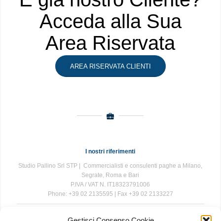
Acceda alla Sua
Area Riservata
AREA RISERVATA CLIENTI
I nostri riferimenti
Studio Pallino Srl STP | Commercialisti e consulenti paghe a Milano,
Segrate, Roma e Bari
P.IVA / VAT N. IT18323791006
Phone: +39 02 2135595 | Fax +39 02 2133227
Gestisci Consenso Cookie