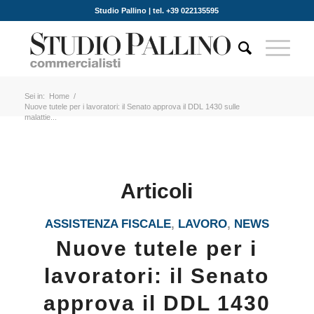
Studio Pallino | tel. +39 022135595
Sei in:
Home
/
Nuove tutele per i lavoratori: il Senato approva il DDL 1430 sulle
malattie...
Articoli
ASSISTENZA FISCALE
,
LAVORO
,
NEWS
Nuove tutele per i
lavoratori: il Senato
approva il DDL 1430