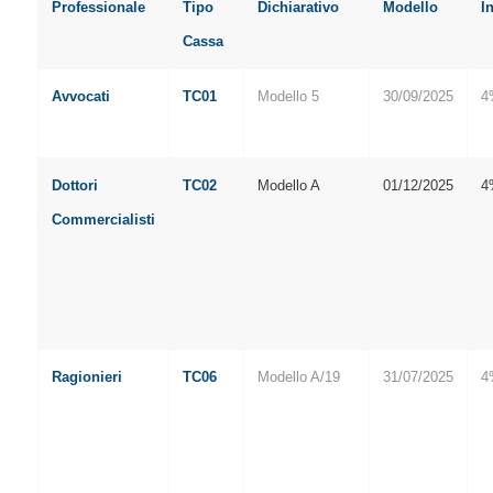
Professionale
Tipo
Dichiarativo
Modello
I
Cassa
Avvocati
TC01
Modello 5
30/09/2025
4
Dottori
TC02
Modello A
01/12/2025
4
Commercialisti
Ragionieri
TC06
Modello A/19
31/07/2025
4