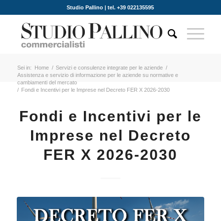
Studio Pallino | tel. +39 022135595
Sei in:
Home
/
Servizi e consulenze integrate per le aziende
/
Assistenza e servizio di informazione per le aziende su normative e
cambiamenti del mercato
/
Fondi e Incentivi per le Imprese nel Decreto FER X 2026-2030
Fondi e Incentivi per le
Imprese nel Decreto
FER X 2026-2030