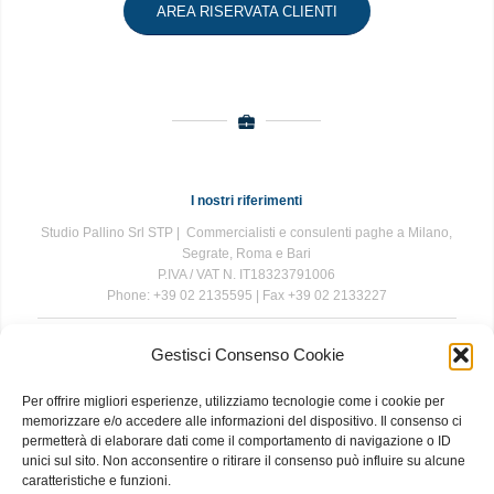
AREA RISERVATA CLIENTI
I nostri riferimenti
Studio Pallino Srl STP | Commercialisti e consulenti paghe a Milano,
Segrate, Roma e Bari
P.IVA / VAT N. IT18323791006
Phone: +39 02 2135595 | Fax +39 02 2133227
Gestisci Consenso Cookie
The information contained in this website is for general information
purposes only. The information is provided by Studio Pallino and
Per offrire migliori esperienze, utilizziamo tecnologie come i cookie per
while we endeavour to keep the information up to date and correct, we
memorizzare e/o accedere alle informazioni del dispositivo. Il consenso ci
make no representations or warranties of any kind, express or implied,
permetterà di elaborare dati come il comportamento di navigazione o ID
about the completeness, accuracy, reliability, suitability or availability
unici sul sito. Non acconsentire o ritirare il consenso può influire su alcune
with respect to the website or the information, products, services, or
caratteristiche e funzioni.
related graphics contained on the website for any purpose. Any