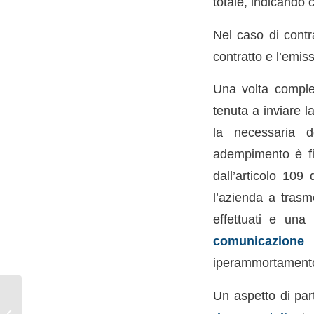
totale, indicando c
Nel caso di contr
contratto e l’emis
Una volta complet
tenuta a inviare l
la necessaria d
adempimento è f
dall’articolo 109
l’azienda a trasm
effettuati e una 
comunicazione i
iperammortamento 
La nuova disciplina
Un aspetto di part
della trasparenza