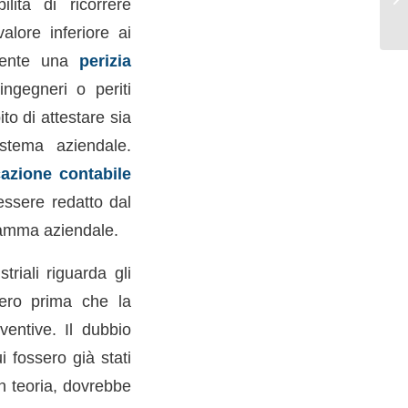
ità di ricorrere
alore inferiore ai
amente una
perizia
 ingegneri o periti
ito di attestare sia
stema aziendale.
icazione contabile
essere redatto dal
gramma aziendale.
riali riguarda gli
ero prima che la
ventive. Il dubbio
i fossero già stati
in teoria, dovrebbe