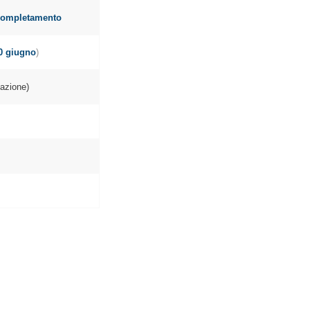
ompletamento
0 giugno
)
cazione)