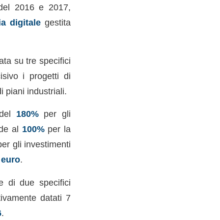
 del 2016 e 2017,
a digitale
gestita
ata su tre specifici
sivo i progetti di
piani industriali.
 del
180%
per gli
nde al
100%
per la
er gli investimenti
 euro
.
e di due specifici
tivamente datati 7
6
.