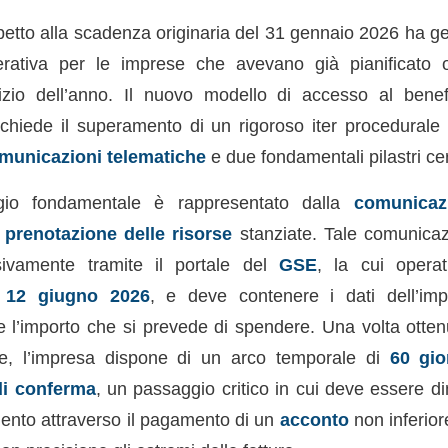
spetto alla scadenza originaria del 31 gennaio 2026 ha g
erativa per le imprese che avevano già pianificato o
inizio dell’anno. Il nuovo modello di accesso al benef
ichiede il superamento di un rigoroso iter procedural
municazioni telematiche
e due fondamentali pilastri cert
gio fondamentale è rappresentato dalla
comunicaz
a
prenotazione delle risorse
stanziate. Tale comunica
ivamente tramite il portale del
GSE
, la cui operat
l
12 giugno 2026
, e deve contenere i dati dell’impr
e l’importo che si prevede di spendere. Una volta ottenu
ne, l’impresa dispone di un arco temporale di
60 gio
i conferma
, un passaggio critico in cui deve essere dim
mento attraverso il pagamento di un
acconto
non inferior