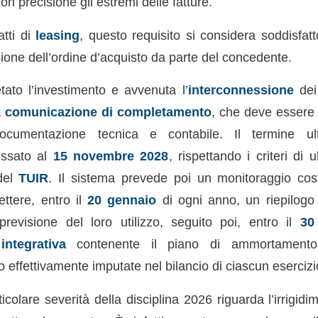
on precisione gli estremi delle fatture.
atti di
leasing
, questo requisito si considera soddisfat
sione dell’ordine d’acquisto da parte del concedente.
ato l’investimento e avvenuta l’
interconnessione
dei 
a
comunicazione di completamento
, che deve essere 
ocumentazione tecnica e contabile. Il termine u
issato al
15 novembre 2028
, rispettando i criteri di 
 del
TUIR
. Il sistema prevede poi un monitoraggio cos
ettere, entro il
20 gennaio
di ogni anno, un riepilogo 
previsione del loro utilizzo, seguito poi, entro il
30
ntegrativa
contenente il piano di ammortament
effettivamente imputate nel bilancio di ciascun esercizi
icolare severità della disciplina 2026 riguarda l’irrigid