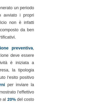
enerato un periodo
 avviato i propri
icio non è infatti
e composto da ben
ificativi.
ione preventiva
,
zione deve essere
ività è iniziata a
esa, la tipologia
to l’esito positivo
rni
per inviare la
ostrato l’effettivo
e al
20%
del costo