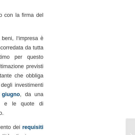
to con la firma del
beni, l’impresa è
corredata da tutta
ltimo per questo
ultimazione previsti
tante che obbliga
degli investimenti
 giugno
, da una
o e le quote di
o.
imento dei
requisiti