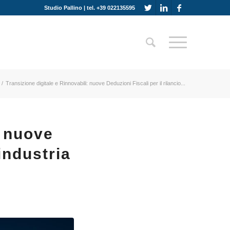
Studio Pallino | tel. +39 022135595
/
Transizione digitale e Rinnovabili: nuove Deduzioni Fiscali per il rilancio...
: nuove
’industria