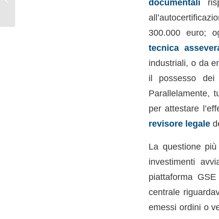
documentali
risp
retributiva:
all’autocertificaz
adempimenti, diritti
dei...
300.000 euro; og
tecnica assever
industriali, o da e
il possesso de
Parallelamente, t
per attestare l’e
revisore legale
de
La questione più 
investimenti avvi
piattaforma GSE f
centrale riguardav
emessi ordini o ve