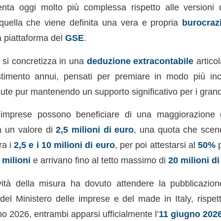
senta oggi molto più complessa rispetto alle versioni
quella che viene definita una vera e propria
burocrazi
a piattaforma del
GSE
.
le si concretizza in una
deduzione extracontabile
articol
stimento annui, pensati per premiare in modo più inci
te pur mantenendo un supporto significativo per i grandi 
e imprese possono beneficiare di una maggiorazione
 a un valore di
2,5 milioni di euro
, una quota che sce
ra i
2,5 e i 10 milioni di euro
, per poi attestarsi al
50%
p
 milioni
e arrivano fino al tetto massimo di
20 milioni di
ità della misura ha dovuto attendere la pubblicazion
del Ministero delle imprese e del made in Italy, rispet
o 2026, entrambi apparsi ufficialmente l’
11 giugno 202