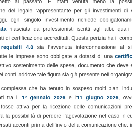
etto al passato. È infatti venuta meno la possibil
ione del legale rappresentante per gli investimenti di v
gi, ogni singolo investimento richiede obbligatori
ata
rilasciata da professionisti iscritti agli albi, quali
nti di certificazione accreditati. Questa perizia ha il comp
i
requisiti 4.0
sia l’avvenuta interconnessione al si
utte le imprese sono obbligate a dotarsi di una
certif
ffettivo sostenimento delle spese, documento che deve 
i conti laddove tale figura sia già presente nell’organi
complessa che ha tenuto in sospeso molti piani indust
ati tra il
1° gennaio 2026
e l’
11 giugno 2026
, ovv
osse attiva per la ricezione delle comunicazioni pre
a la possibilità di perdere l’agevolazione nel caso in cu
rsati acconti prima dell’invio della comunicazione che, 