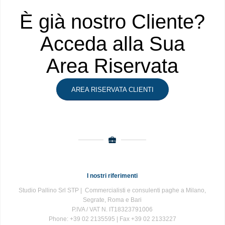
È già nostro Cliente?
Acceda alla Sua
Area Riservata
AREA RISERVATA CLIENTI
I nostri riferimenti
Studio Pallino Srl STP | Commercialisti e consulenti paghe a Milano,
Segrate, Roma e Bari
P.IVA / VAT N. IT18323791006
Phone: +39 02 2135595 | Fax +39 02 2133227