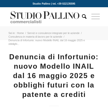
Studio Pallino | tel. +39 022135595
Sei in:
Home
/
Servizi e consulenze integrate per le aziende
/
Consulenza in materia di lavoro per le aziende
/
Denuncia di Infortunio: nuovo Modello INAIL dal 16 maggio 2025 e
obblighi...
Denuncia di Infortunio:
nuovo Modello INAIL
dal 16 maggio 2025 e
obblighi futuri con la
patente a crediti