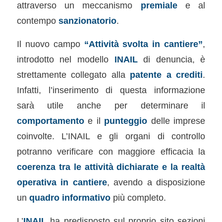
attraverso un meccanismo
premiale
e al
contempo
sanzionatorio
.
Il nuovo campo
“Attività svolta in cantiere”
,
introdotto nel modello
INAIL
di denuncia, è
strettamente collegato alla
patente a crediti
.
Infatti, l’inserimento di questa informazione
sarà utile anche per determinare il
comportamento
e il
punteggio
delle imprese
coinvolte. L’INAIL e gli organi di controllo
potranno verificare con maggiore efficacia la
coerenza tra le attività dichiarate e la realtà
operativa in cantiere
, avendo a disposizione
un
quadro informativo
più completo.
L’
INAIL
ha predisposto sul proprio sito sezioni