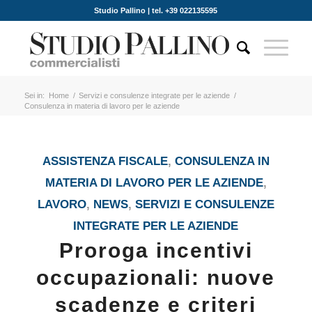
Studio Pallino | tel. +39 022135595
Sei in:
Home
/
Servizi e consulenze integrate per le aziende
/
Consulenza in materia di lavoro per le aziende
ASSISTENZA FISCALE
,
CONSULENZA IN
MATERIA DI LAVORO PER LE AZIENDE
,
LAVORO
,
NEWS
,
SERVIZI E CONSULENZE
INTEGRATE PER LE AZIENDE
Proroga incentivi
occupazionali: nuove
scadenze e criteri