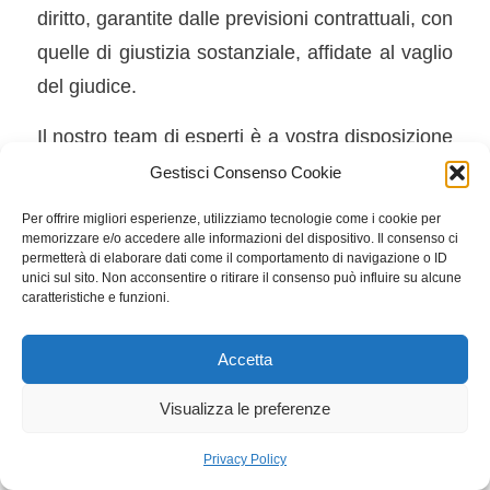
diritto, garantite dalle previsioni contrattuali, con
quelle di giustizia sostanziale, affidate al vaglio
del giudice.
Il nostro team di esperti è a vostra disposizione
per fornire chiarimenti e assistenza
Gestisci Consenso Cookie
personalizzata.
Per offrire migliori esperienze, utilizziamo tecnologie come i cookie per
memorizzare e/o accedere alle informazioni del dispositivo. Il consenso ci
FAQ
permetterà di elaborare dati come il comportamento di navigazione o ID
unici sul sito. Non acconsentire o ritirare il consenso può influire su alcune
caratteristiche e funzioni.
Qual è la differenza principale tra
insubordinazione lieve e grave?
Accetta
L’
insubordinazione lieve
consiste in un
semplice rifiuto di eseguire un ordine legittimo
Visualizza le preferenze
senza modalità offensive, mentre
Privacy Policy
l’
insubordinazione grave
implica