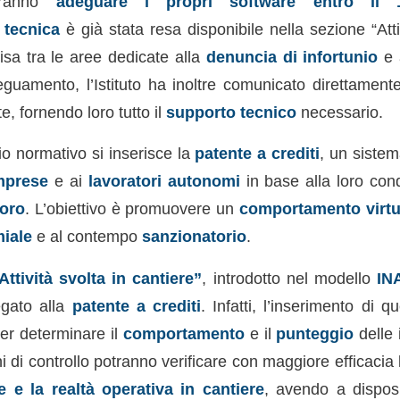
ranno
adeguare i propri software entro il
tecnica
è già stata resa disponibile nella sezione “Att
isa tra le aree dedicate alla
denuncia di infortunio
e 
deguamento, l’Istituto ha inoltre comunicato direttament
e, fornendo loro tutto il
supporto tecnico
necessario.
o normativo si inserisce la
patente a crediti
, un siste
mprese
e ai
lavoratori autonomi
in base alla loro cond
voro
. L’obiettivo è promuovere un
comportamento virt
iale
e al contempo
sanzionatorio
.
Attività svolta in cantiere”
, introdotto nel modello
IN
egato alla
patente a crediti
. Infatti, l’inserimento di 
per determinare il
comportamento
e il
punteggio
delle 
ni di controllo potranno verificare con maggiore efficacia
te e la realtà operativa in cantiere
, avendo a dispo