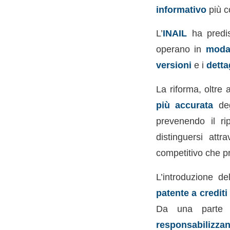
informativo
più c
L’
INAIL
ha predis
operano in
modal
versioni
e i
detta
La riforma, oltre
più accurata
de
prevenendo il rip
distinguersi attr
competitivo che p
L’introduzione d
patente a crediti
Da una parte
responsabilizza