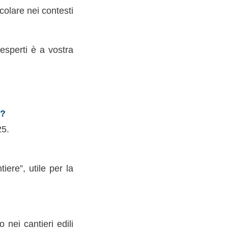
icolare nei contesti
esperti è a vostra
o?
25.
iere”, utile per la
 nei cantieri edili