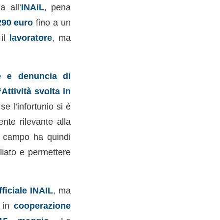
a all’
INAIL
, pena
290 euro
fino a un
 il
lavoratore
, ma
e e denuncia di
“Attività svolta in
 l’infortunio si è
ente rilevante alla
 campo ha quindi
liato e permettere
fficiale INAIL
, ma
 in
cooperazione