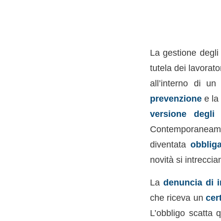
La gestione degl
tutela dei lavorator
all’interno di u
prevenzione
e l
versione degli
Contemporaneamen
diventata
obbliga
novità si intrecci
La
denuncia di i
che riceva un
cer
L’obbligo scatta