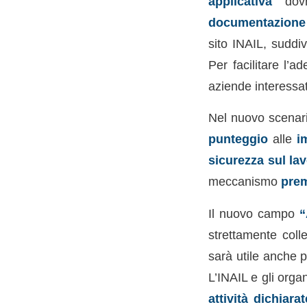
applicativa
dov
documentazione 
sito INAIL, suddiv
Per facilitare l’a
aziende interessat
Nel nuovo scenari
punteggio
alle
i
sicurezza sul la
meccanismo
prem
Il nuovo campo
“
strettamente coll
sarà utile anche 
L’INAIL e gli orga
attività dichiara