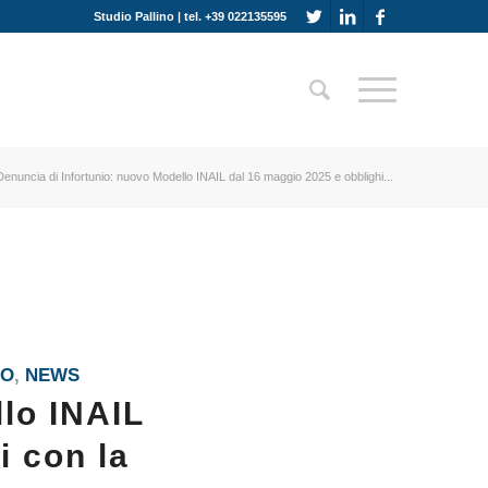
Studio Pallino | tel. +39 022135595
Denuncia di Infortunio: nuovo Modello INAIL dal 16 maggio 2025 e obblighi...
RO
,
NEWS
llo INAIL
i con la