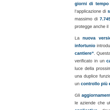
giorni di tempo
l’applicazione di
s
massimo di
7.74
protegge anche il 
La
nuova versi
infortunio
introdu
cantiere”
. Questa
verificato in un
c
luce della prossi
una duplice funzi
un
controllo più 
Gli
aggiornament
le aziende che ut