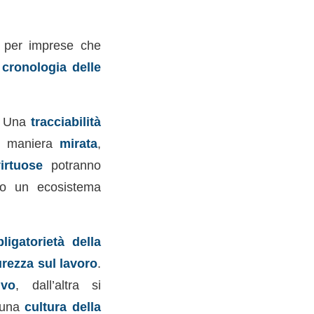
a per imprese che
a
cronologia delle
i. Una
tracciabilità
in maniera
mirata
,
irtuose
potranno
do un ecosistema
ligatorietà della
urezza sul lavoro
.
ivo
, dall’altra si
è una
cultura della