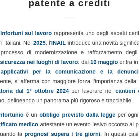
patente a crediti
i
infortuni sul lavoro
rappresenta uno degli aspetti centr
i italiani. Nel
2025
, l’
INAIL
introduce una novità significa
n processo di modernizzazione e rafforzamento degli
a
sicurezza nei luoghi di lavoro
: dal
16 maggio
entra in
 applicativi per la comunicazione e la denunci
te, si afferma con maggiore forza l’importanza della
toria dal 1° ottobre 2024
per lavorare nei
cantieri 
ano, delineando un panorama più rigoroso e tracciabile.
nfortunio
è un
obbligo previsto dalla legge
per ogn
tificato medico
attestante un evento lesivo occorso al p
 quando la
prognosi supera i tre giorni
. In questi cas