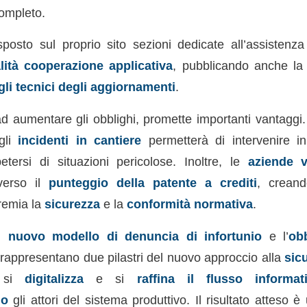
ompleto.
posto sul proprio sito sezioni dedicate all’assistenz
ità cooperazione applicativa
, pubblicando anche l
gli tecnici degli aggiornamenti
.
 ad aumentare gli obblighi, promette importanti vantagg
gli
incidenti in cantiere
permetterà di intervenire 
etersi di situazioni pericolose. Inoltre, le
aziende v
averso il
punteggio della patente a crediti
, crean
remia la
sicurezza
e la
conformità normativa
.
el
nuovo modello di denuncia di infortunio
e l’
obb
rappresentano due pilastri del nuovo approccio alla
sic
 si
digitalizza
e si
raffina il flusso informat
no
gli attori del sistema produttivo. Il risultato atteso 