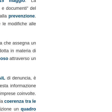
 15 maggio
. La
i e documenti” del
alla
prevenzione
.
e le modifiche alle
ma che assegna un
otta in materia di
uoso
attraverso un
AIL
di denuncia, è
questa informazione
imprese coinvolte.
 la
coerenza tra le
sizione un
quadro