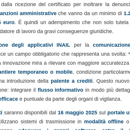
dalla ricezione del certificato per inoltrare la denunci
anzioni amministrative
che vanno da un minimo di
1.
5 euro
. È quindi un adempimento che non solo tutela
datore di lavoro da gravi conseguenze giuridiche.
one degli applicativi INAIL
per la
comunicazion
ce un campo obbligatorio che rappresenta una svolta:
 innovazione mira a rilevare con maggiore accuratezza se
antiere temporaneo o mobile
, condizione particolarm
ma introduzione della
patente a crediti
. Questo nuovo
one: integrare il
flusso informativo
in modo più dettag
efficace
e puntuale da parte degli organi di vigilanza.
i
saranno disponibili dal
16 maggio 2025
sul
portale u
ilizzano sistemi di trasmissione in
modalità offline
o