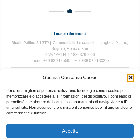
I nostri riferimenti
Studio Pallino Srl STP | Commercialisti e consulenti paghe a Milano,
Segrate, Roma e Bari
P.IVA / VAT N. IT18323791006
Phone: +39 02 2135595 | Fax +39 02 2133227
Gestisci Consenso Cookie
The information contained in this website is for general information
purposes only. The information is provided by Studio Pallino and
Per offrire migliori esperienze, utilizziamo tecnologie come i cookie per
while we endeavour to keep the information up to date and correct, we
memorizzare e/o accedere alle informazioni del dispositivo. Il consenso ci
make no representations or warranties of any kind, express or implied,
permetterà di elaborare dati come il comportamento di navigazione o ID
about the completeness, accuracy, reliability, suitability or availability
unici sul sito. Non acconsentire o ritirare il consenso può influire su alcune
with respect to the website or the information, products, services, or
caratteristiche e funzioni.
related graphics contained on the website for any purpose. Any
reliance you place on such information is therefore strictly at your own
risk.
Accetta