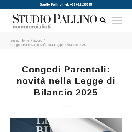
Studio Pallino | tel. +39 022135595
Sei in:
Home
/
lavoro
/
Congedi Parentali: novità nella Legge di Bilancio 2025
Congedi Parentali:
novità nella Legge di
Bilancio 2025