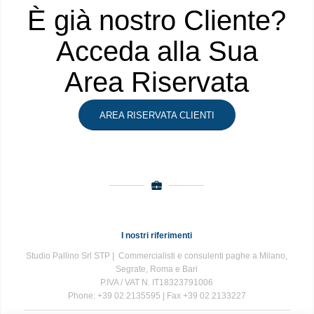
È già nostro Cliente?
Acceda alla Sua
Area Riservata
AREA RISERVATA CLIENTI
I nostri riferimenti
Studio Pallino Srl STP | Commercialisti e consulenti paghe a Milano,
Segrate, Roma e Bari
P.IVA / VAT N. IT18323791006
Phone: +39 02 2135595 | Fax +39 02 2133227