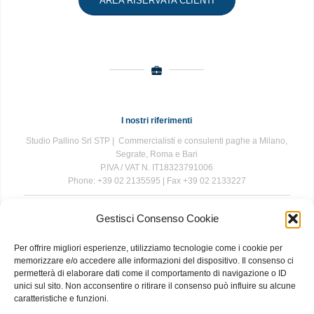
AREA RISERVATA CLIENTI
I nostri riferimenti
Studio Pallino Srl STP | Commercialisti e consulenti paghe a Milano,
Segrate, Roma e Bari
P.IVA / VAT N. IT18323791006
Phone: +39 02 2135595 | Fax +39 02 2133227
Gestisci Consenso Cookie
The information contained in this website is for general information
purposes only. The information is provided by Studio Pallino and
Per offrire migliori esperienze, utilizziamo tecnologie come i cookie per
while we endeavour to keep the information up to date and correct, we
memorizzare e/o accedere alle informazioni del dispositivo. Il consenso ci
make no representations or warranties of any kind, express or implied,
permetterà di elaborare dati come il comportamento di navigazione o ID
about the completeness, accuracy, reliability, suitability or availability
unici sul sito. Non acconsentire o ritirare il consenso può influire su alcune
with respect to the website or the information, products, services, or
caratteristiche e funzioni.
related graphics contained on the website for any purpose. Any