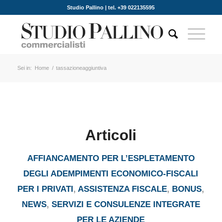
Studio Pallino | tel. +39 022135595
Sei in:
Home
/
tassazioneaggiuntiva
Articoli
AFFIANCAMENTO PER L’ESPLETAMENTO
DEGLI ADEMPIMENTI ECONOMICO-FISCALI
PER I PRIVATI
,
ASSISTENZA FISCALE
,
BONUS
,
NEWS
,
SERVIZI E CONSULENZE INTEGRATE
PER LE AZIENDE