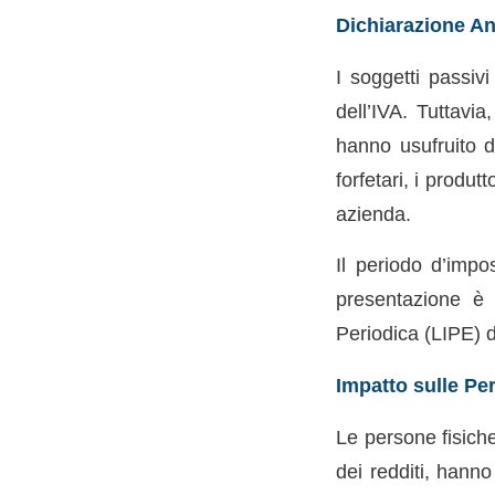
Dichiarazione An
I soggetti passiv
dell’IVA. Tuttavi
hanno usufruito d
forfetari, i produt
azienda.
Il periodo d’impo
presentazione è 
Periodica (LIPE) de
Impatto sulle Pe
Le persone fisiche
dei redditi, hann