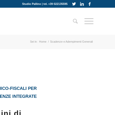
Studio Pallino | tel. +39 022135595
Sei in:
Home
/
Scadenze e Adempimenti Generali
ICO-FISCALI PER
LENZE INTEGRATE
ini di