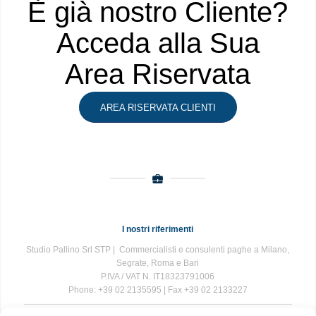
È già nostro Cliente?
Acceda alla Sua
Area Riservata
AREA RISERVATA CLIENTI
I nostri riferimenti
Studio Pallino Srl STP | Commercialisti e consulenti paghe a Milano,
Segrate, Roma e Bari
P.IVA / VAT N. IT18323791006
Phone: +39 02 2135595 | Fax +39 02 2133227