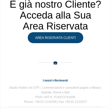
È già nostro Cliente?
Acceda alla Sua
Area Riservata
AREA RISERVATA CLIENTI
I nostri riferimenti
Studio Pallino Srl STP | Commercialisti e consulenti paghe a Milano,
Segrate, Roma e Bari
P.IVA / VAT N. IT18323791006
Phone: +39 02 2135595 | Fax +39 02 2133227