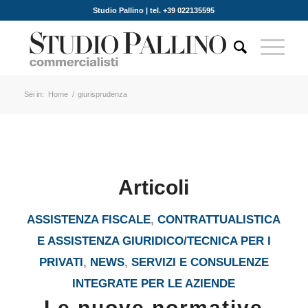
Studio Pallino | tel. +39 022135595
Sei in:
Home
/
giurisprudenza
Articoli
ASSISTENZA FISCALE
,
CONTRATTUALISTICA
E ASSISTENZA GIURIDICO/TECNICA PER I
PRIVATI
,
NEWS
,
SERVIZI E CONSULENZE
INTEGRATE PER LE AZIENDE
Le nuove normative