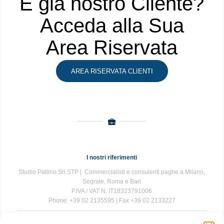
È già nostro Cliente?
Acceda alla Sua
Area Riservata
AREA RISERVATA CLIENTI
I nostri riferimenti
Studio Pallino Srl STP | Commercialisti e consulenti paghe a Milano,
Segrate, Roma e Bari
P.IVA / VAT N. IT18323791006
Phone: +39 02 2135595 | Fax +39 02 2133227