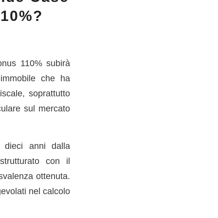
 110%?
bonus 110% subirà
n immobile che ha
scale, soprattutto
culare sul mercato
 dieci anni dalla
trutturato con il
svalenza ottenuta.
evolati nel calcolo