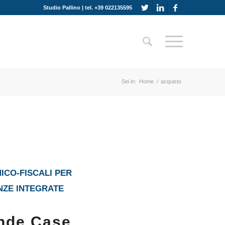
Studio Pallino | tel. +39 022135595
Sei in:
Home
/
acquisto
ICO-FISCALI PER
NZE INTEGRATE
nde Case