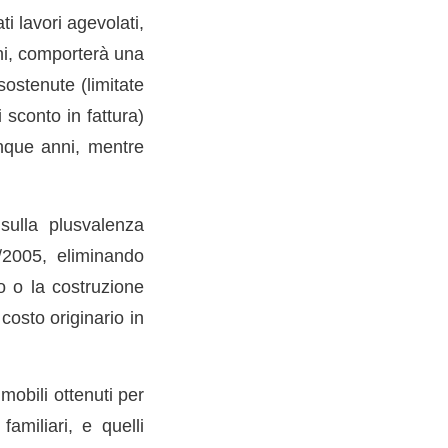
i lavori agevolati,
nni, comporterà una
sostenute (limitate
sconto in fattura)
inque anni, mentre
 sulla plusvalenza
6/2005, eliminando
to o la costruzione
osto originario in
mobili ottenuti per
familiari, e quelli