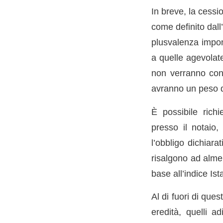
In breve, la cessi
come definito dall
plusvalenza imponi
a quelle agevolate
non verranno cons
avranno un peso d
È possibile richi
presso il notaio,
l’obbligo dichiara
risalgono ad alme
base all’indice Ista
Al di fuori di que
eredità, quelli ad