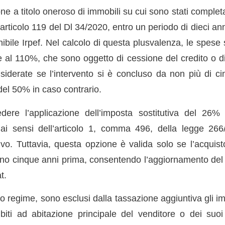
one a titolo oneroso di immobili su cui sono stati completat
’articolo 119 del Dl 34/2020, entro un periodo di dieci a
bile Irpef. Nel calcolo di questa plusvalenza, le spese 
 al 110%, che sono oggetto di cessione del credito o di 
iderate se l’intervento si è concluso da non più di c
el 50% in caso contrario.
edere l’applicazione dell’imposta sostitutiva del 26%
 ai sensi dell’articolo 1, comma 496, della legge 26
tivo. Tuttavia, questa opzione è valida solo se l’acquis
no cinque anni prima, consentendo l’aggiornamento del c
t.
sto regime, sono esclusi dalla tassazione aggiuntiva gli im
ibiti ad abitazione principale del venditore o dei suoi 