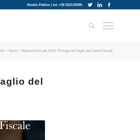
Studio Pallino | tel. +39 022135595
me
/
News
/
Manovra Fiscale 2024: Proroga del Taglio del Cuneo Fiscale
aglio del