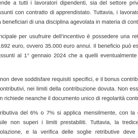
ende a tutti i lavoratori dipendenti, sia del settore pr
sunti con contratto di apprendistato. Tuttavia, i lavora
à beneficiari di una disciplina agevolata in materia di con
ncipale per usufruire dell’incentivo è possedere una re
.692 euro, ovvero 35.000 euro annui. Il beneficio può es
 assunti al 1° gennaio 2024 che a quelli eventualmente
o non deve soddisfare requisiti specifici, e il bonus contri
contributivi, nei limiti della contribuzione dovuta. Non e
n richiede neanche il documento unico di regolarità contr
tributiva del 6% o 7% si applica mensilmente, con la 
ile non superi i limiti prestabiliti. Tuttavia, la tredi
olazione, e la verifica delle soglie retributive deve