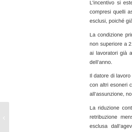
L’incentivo si est
compresi quelli as
esclusi, poiché gi
La condizione pri
non superiore a 2
ai lavoratori già
dell’anno.
Il datore di lavor
con altri esoneri 
all’assunzione, no
La riduzione con
Riforme Fiscali 2024:
retribuzione mens
Nuovi Termini di
Presentazione
esclusa dall’agev