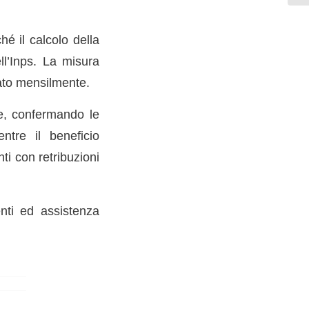
hé il calcolo della
ell’Inps. La misura
rato mensilmente.
le, confermando le
ntre il beneficio
ti con retribuzioni
enti ed assistenza