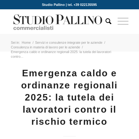
Studio Pallino | tel. +39 022135595
Sei in:
Home
/
Servizi e consulenze integrate per le aziende
/
Consulenza in materia di lavoro per le aziende
/
Emergenza caldo e ordinanze regionali 2025: la tutela dei lavoratori
contro...
Emergenza caldo e
ordinanze regionali
2025: la tutela dei
lavoratori contro il
rischio termico