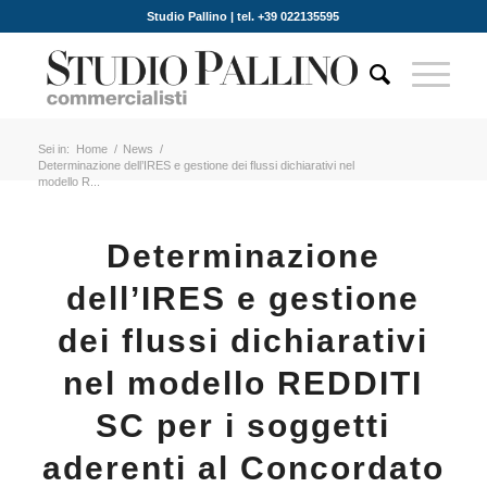
Studio Pallino | tel. +39 022135595
Sei in:
Home
/
News
/
Determinazione dell’IRES e gestione dei flussi dichiarativi nel
modello R...
Determinazione
dell’IRES e gestione
dei flussi dichiarativi
nel modello REDDITI
SC per i soggetti
aderenti al Concordato