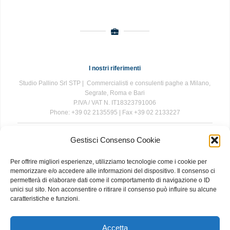
I nostri riferimenti
Studio Pallino Srl STP | Commercialisti e consulenti paghe a Milano,
Segrate, Roma e Bari
P.IVA / VAT N. IT18323791006
Phone: +39 02 2135595 | Fax +39 02 2133227
Gestisci Consenso Cookie
The information contained in this website is for general information
purposes only. The information is provided by Studio Pallino and
Per offrire migliori esperienze, utilizziamo tecnologie come i cookie per
while we endeavour to keep the information up to date and correct, we
memorizzare e/o accedere alle informazioni del dispositivo. Il consenso ci
make no representations or warranties of any kind, express or implied,
permetterà di elaborare dati come il comportamento di navigazione o ID
about the completeness, accuracy, reliability, suitability or availability
unici sul sito. Non acconsentire o ritirare il consenso può influire su alcune
with respect to the website or the information, products, services, or
caratteristiche e funzioni.
related graphics contained on the website for any purpose. Any
reliance you place on such information is therefore strictly at your own
risk.
Accetta