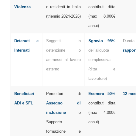
Violenza
e residenti in Italia
contributi ditta
(triennio 2024-2026)
(max 8.000€
annui)
Detenuti e
Soggetti in
Sgravio 95%
Dur
Internati
detenzione o
dell’aliquota
rappor
ammessi al lavoro
complessiva
esterno
(ditta e
lavoratore)
Beneficiari
Percettori di
Esonero 50%
12 mes
ADI e SFL
Assegno di
contributi ditta
inclusione
o
(max 4.000€
Supporto
annui).
formazione e