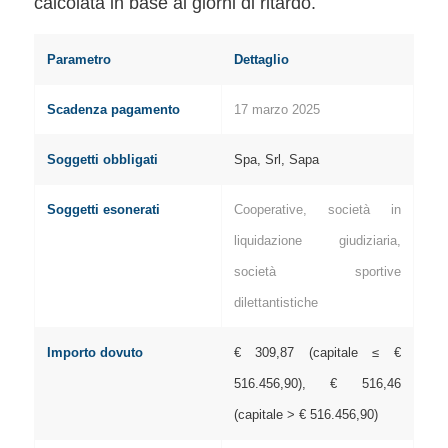
calcolata in base ai giorni di ritardo.
Parametro
Dettaglio
Scadenza pagamento
17 marzo 2025
Soggetti obbligati
Spa, Srl, Sapa
Soggetti esonerati
Cooperative, società in
liquidazione giudiziaria,
società sportive
dilettantistiche
Importo dovuto
€ 309,87 (capitale ≤ €
516.456,90), € 516,46
(capitale > € 516.456,90)