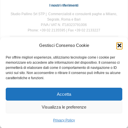
I nostri riferimenti
Studio Pallino Srl STP | Commercialisti e consulenti paghe a Milano,
Segrate, Roma e Bari
P.IVA / VAT N. IT18323791006
Phone: +39 02 2135595 | Fax +39 02 2133227
Gestisci Consenso Cookie
The information contained in this website is for general information
purposes only. The information is provided by Studio Pallino and
Per offrire migliori esperienze, utilizziamo tecnologie come i cookie per
while we endeavour to keep the information up to date and correct, we
memorizzare e/o accedere alle informazioni del dispositivo. Il consenso ci
make no representations or warranties of any kind, express or implied,
permetterà di elaborare dati come il comportamento di navigazione o ID
about the completeness, accuracy, reliability, suitability or availability
unici sul sito. Non acconsentire o ritirare il consenso può influire su alcune
with respect to the website or the information, products, services, or
caratteristiche e funzioni.
related graphics contained on the website for any purpose. Any
reliance you place on such information is therefore strictly at your own
risk.
Accetta
Visualizza le preferenze
About
|
Contact
|
Privacy and Cookie Policy
Privacy Policy