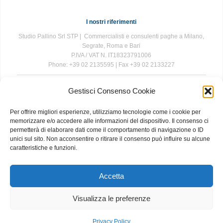
I nostri riferimenti
Studio Pallino Srl STP | Commercialisti e consulenti paghe a Milano,
Segrate, Roma e Bari
P.IVA / VAT N. IT18323791006
Phone: +39 02 2135595 | Fax +39 02 2133227
Gestisci Consenso Cookie
The information contained in this website is for general information
purposes only. The information is provided by Studio Pallino and
Per offrire migliori esperienze, utilizziamo tecnologie come i cookie per
while we endeavour to keep the information up to date and correct, we
memorizzare e/o accedere alle informazioni del dispositivo. Il consenso ci
make no representations or warranties of any kind, express or implied,
permetterà di elaborare dati come il comportamento di navigazione o ID
about the completeness, accuracy, reliability, suitability or availability
unici sul sito. Non acconsentire o ritirare il consenso può influire su alcune
with respect to the website or the information, products, services, or
caratteristiche e funzioni.
related graphics contained on the website for any purpose. Any
reliance you place on such information is therefore strictly at your own
risk.
Accetta
Visualizza le preferenze
About
|
Contact
|
Privacy and Cookie Policy
Privacy Policy