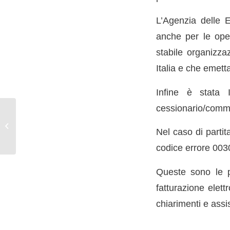
L’Agenzia delle 
anche per le oper
stabile organizza
Italia e che emett
Infine è stata I
cessionario/commi
Bonus Mamme 2024,
nuove agevolazioni per
Nel caso di partit
le mamme lavoratrici:
ecco cosa prevede...
codice errore 003
Queste sono le pr
fatturazione elett
chiarimenti e assi