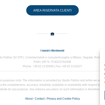
AREA RISERVATA CLIENTI
I nostri riferimenti
io Pallino Srl STP | Commercialisti e consulenti paghe a Milano, Segrate, Roma e
P.IVA / VAT N. IT18323791006
Phone: +39 02 2135595 | Fax +39 02 2133227
tion purposes only. The information is provided by Studio Pallino and while we end
the completeness, accuracy, reliability, suitability or availability with respect to t
bsite for any purpose. Any reliance you place on such information is therefore strict
About
|
Contact
|
Privacy and Cookie Policy