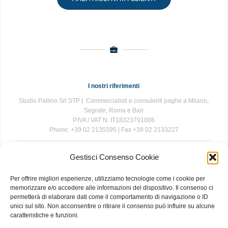
I nostri riferimenti
Studio Pallino Srl STP | Commercialisti e consulenti paghe a Milano,
Segrate, Roma e Bari
P.IVA / VAT N. IT18323791006
Phone: +39 02 2135595 | Fax +39 02 2133227
Gestisci Consenso Cookie
The information contained in this website is for general information
purposes only. The information is provided by Studio Pallino and
Per offrire migliori esperienze, utilizziamo tecnologie come i cookie per
while we endeavour to keep the information up to date and correct, we
memorizzare e/o accedere alle informazioni del dispositivo. Il consenso ci
make no representations or warranties of any kind, express or implied,
permetterà di elaborare dati come il comportamento di navigazione o ID
about the completeness, accuracy, reliability, suitability or availability
unici sul sito. Non acconsentire o ritirare il consenso può influire su alcune
with respect to the website or the information, products, services, or
caratteristiche e funzioni.
related graphics contained on the website for any purpose. Any