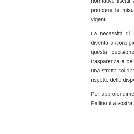
normative fiscali
prendere le misur
vigenti.
La necessità di u
diventa ancora più
questa decisione
trasparenza e dell
una stretta collab
rispetto delle dis
Per approfondimen
Pallino è a vostra