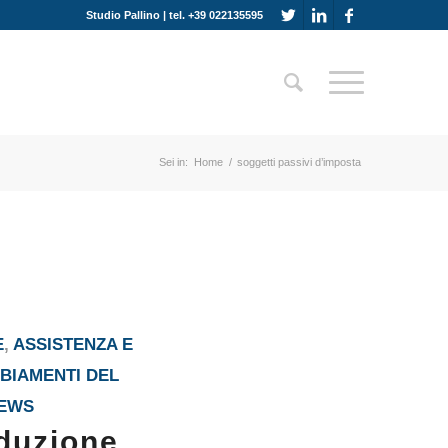
Studio Pallino | tel. +39 022135595
Sei in:
Home
/
soggetti passivi d’imposta
E
,
ASSISTENZA E
MBIAMENTI DEL
EWS
iduzione