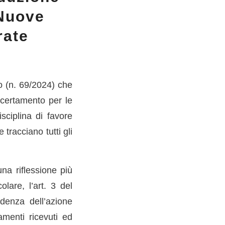
 Nuove
rate
o (n. 69/2024) che
ccertamento per le
sciplina di favore
tracciano tutti gli
na riflessione più
olare, l’art. 3 del
denza dell’azione
amenti ricevuti ed