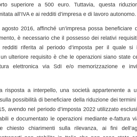
porto superiore a 500 euro. Tuttavia, questa riduzio
itata all’IVA e ai redditi d’impresa e di lavoro autonomo.
agosto 2016, affinché un’impresa possa beneficiare de
mento, è necessario che il possesso dei relativi requisiti
 redditi riferita al periodo d’imposta per il quale si 
, un ulteriore requisito è che le operazioni siano state c
tura elettronica via SdI e/o memorizzazione e inv
la risposta a interpello, una società appartenente a
lla possibilità di beneficiare della riduzione dei termini 
5, avendo nel periodo d’imposta 2022 utilizzato esclu
bili e documentato le operazioni mediante e-fattura via
 chiesto chiarimenti sulla rilevanza, ai fini dell’ag