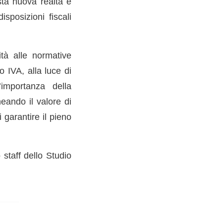
sta nuova realtà e
sposizioni fiscali
ità alle normative
o IVA, alla luce di
’importanza della
neando il valore di
 garantire il pieno
staff dello Studio