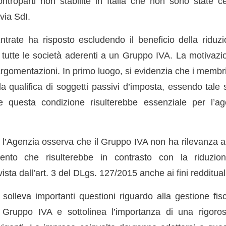
ntroparti non stabilite in Italia che non sono state ce
 via SdI.
ntrate ha risposto escludendo il beneficio della riduzi
tutte le società aderenti a un Gruppo IVA. La motivazio
argomentazioni. In primo luogo, si evidenzia che i membr
 qualifica di soggetti passivi d’imposta, essendo tale 
 questa condizione risulterebbe essenziale per l’ag
l’Agenzia osserva che il Gruppo IVA non ha rilevanza ai 
mento che risulterebbe in contrasto con la riduzio
sta dall’art. 3 del DLgs. 127/2015 anche ai fini redditual
solleva importanti questioni riguardo alla gestione fis
l Gruppo IVA e sottolinea l’importanza di una rigoros