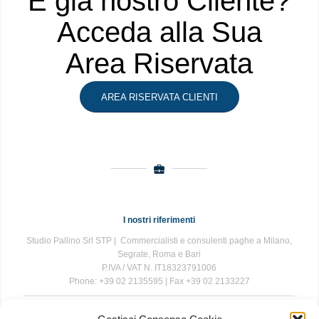
È già nostro Cliente?
Acceda alla Sua
Area Riservata
AREA RISERVATA CLIENTI
I nostri riferimenti
Studio Pallino Srl STP | Commercialisti e consulenti paghe a Milano,
Segrate, Roma e Bari
P.IVA / VAT N. IT18323791006
Phone: +39 02 2135595 | Fax +39 02 2133227