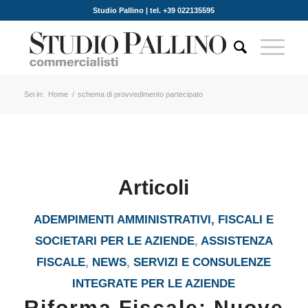
Studio Pallino | tel. +39 022135595
Sei in:
Home
/
schema di provvedimento partecipato
Articoli
ADEMPIMENTI AMMINISTRATIVI, FISCALI E
SOCIETARI PER LE AZIENDE
,
ASSISTENZA
FISCALE
,
NEWS
,
SERVIZI E CONSULENZE
INTEGRATE PER LE AZIENDE
Riforma Fiscale: Nuove