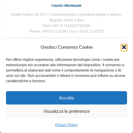
I nostri riferimenti
Studio Pallino Srl STP | Commercialisti e consulenti paghe a Milano,
Segrate, Roma e Bari
P.IVA / VAT N. IT18323791006
Phone: +39 02 2135595 | Fax +39 02 2133227
Gestisci Consenso Cookie
The information contained in this website is for general information
purposes only. The information is provided by Studio Pallino and
Per offrire migliori esperienze, utilizziamo tecnologie come i cookie per
while we endeavour to keep the information up to date and correct, we
memorizzare e/o accedere alle informazioni del dispositivo. Il consenso ci
make no representations or warranties of any kind, express or implied,
permetterà di elaborare dati come il comportamento di navigazione o ID
about the completeness, accuracy, reliability, suitability or availability
unici sul sito. Non acconsentire o ritirare il consenso può influire su alcune
with respect to the website or the information, products, services, or
caratteristiche e funzioni.
related graphics contained on the website for any purpose. Any
reliance you place on such information is therefore strictly at your own
risk.
Accetta
Visualizza le preferenze
About
|
Contact
|
Privacy and Cookie Policy
Privacy Policy